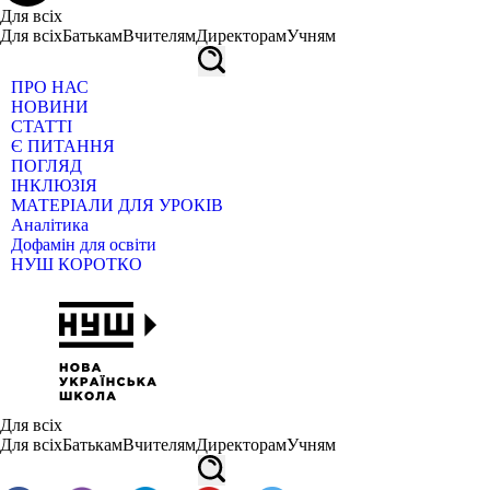
Для всіх
Для всіх
Батькам
Вчителям
Директорам
Учням
ПРО НАС
НОВИНИ
СТАТТІ
Є ПИТАННЯ
ПОГЛЯД
ІНКЛЮЗІЯ
МАТЕРІАЛИ ДЛЯ УРОКІВ
Аналітика
Дофамін для освіти
НУШ КОРОТКО
Для всіх
Для всіх
Батькам
Вчителям
Директорам
Учням