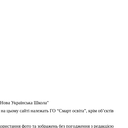
 "Нова Українська Школа"
 на цьому сайті належать ГО “Смарт освіта”, крім об’єктів
користання фото та зображень без погодження з редакцією