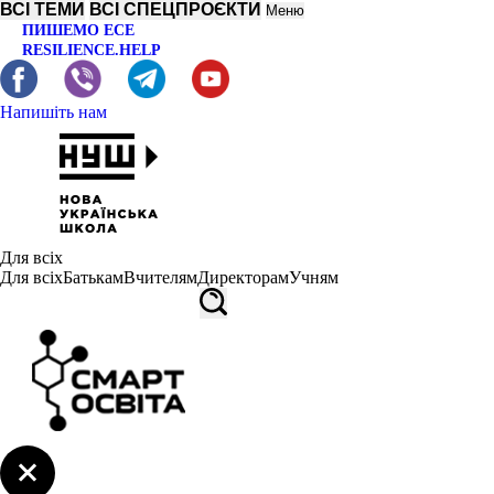
ВСІ ТЕМИ
ВСІ СПЕЦПРОЄКТИ
Меню
ПИШЕМО ЕСЕ
RESILIENCE.HELP
Напишіть нам
Для всіх
Для всіх
Батькам
Вчителям
Директорам
Учням