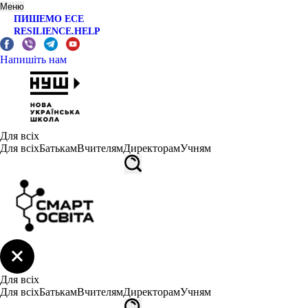
Меню
ПИШЕМО ЕСЕ
RESILIENCE.HELP
Напишіть нам
Для всіх
Для всіх
Батькам
Вчителям
Директорам
Учням
Для всіх
Для всіх
Батькам
Вчителям
Директорам
Учням