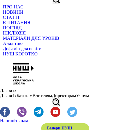
ПРО НАС
НОВИНИ
СТАТТІ
Є ПИТАННЯ
ПОГЛЯД
ІНКЛЮЗІЯ
МАТЕРІАЛИ ДЛЯ УРОКІВ
Аналітика
Дофамін для освіти
НУШ КОРОТКО
Для всіх
Для всіх
Батькам
Вчителям
Директорам
Учням
Напишіть нам
Банери НУШ