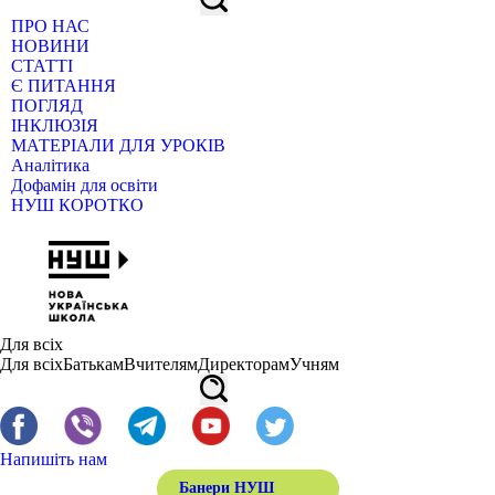
ПРО НАС
НОВИНИ
СТАТТІ
Є ПИТАННЯ
ПОГЛЯД
ІНКЛЮЗІЯ
МАТЕРІАЛИ ДЛЯ УРОКІВ
Аналітика
Дофамін для освіти
НУШ КОРОТКО
Для всіх
Для всіх
Батькам
Вчителям
Директорам
Учням
Напишіть нам
Банери НУШ