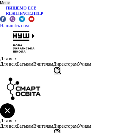
Меню
ПИШЕМО ЕСЕ
RESILIENCE.HELP
Напишіть нам
Для всіх
Для всіх
Батькам
Вчителям
Директорам
Учням
Для всіх
Для всіх
Батькам
Вчителям
Директорам
Учням