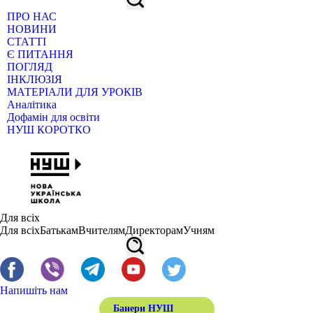
ПРО НАС
НОВИНИ
СТАТТІ
Є ПИТАННЯ
ПОГЛЯД
ІНКЛЮЗІЯ
МАТЕРІАЛИ ДЛЯ УРОКІВ
Аналітика
Дофамін для освіти
НУШ КОРОТКО
Для всіх
Для всіх
Батькам
Вчителям
Директорам
Учням
Напишіть нам
Банери НУШ