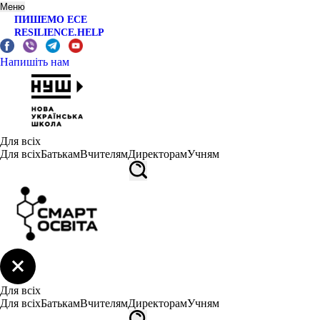
Меню
ПИШЕМО ЕСЕ
RESILIENCE.HELP
Напишіть нам
Для всіх
Для всіх
Батькам
Вчителям
Директорам
Учням
Для всіх
Для всіх
Батькам
Вчителям
Директорам
Учням