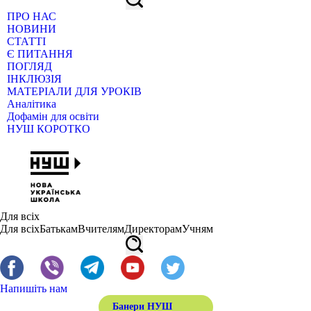
ПРО НАС
НОВИНИ
СТАТТІ
Є ПИТАННЯ
ПОГЛЯД
ІНКЛЮЗІЯ
МАТЕРІАЛИ ДЛЯ УРОКІВ
Аналітика
Дофамін для освіти
НУШ КОРОТКО
Для всіх
Для всіх
Батькам
Вчителям
Директорам
Учням
Напишіть нам
Банери НУШ