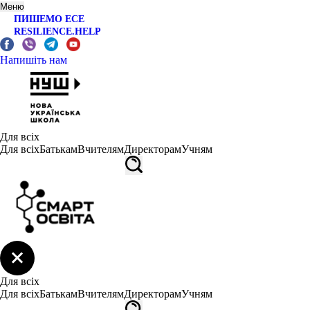
Меню
ПИШЕМО ЕСЕ
RESILIENCE.HELP
Напишіть нам
Для всіх
Для всіх
Батькам
Вчителям
Директорам
Учням
Для всіх
Для всіх
Батькам
Вчителям
Директорам
Учням