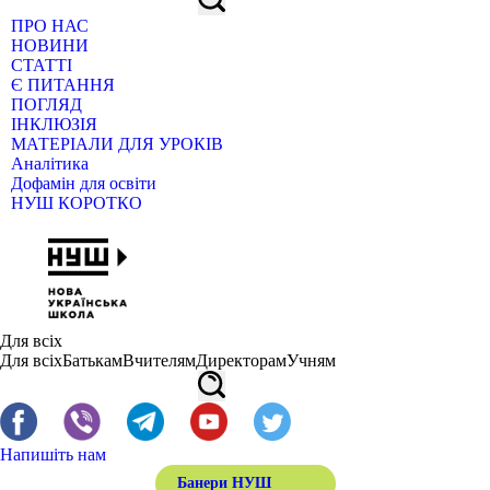
ПРО НАС
НОВИНИ
СТАТТІ
Є ПИТАННЯ
ПОГЛЯД
ІНКЛЮЗІЯ
МАТЕРІАЛИ ДЛЯ УРОКІВ
Аналітика
Дофамін для освіти
НУШ КОРОТКО
Для всіх
Для всіх
Батькам
Вчителям
Директорам
Учням
Напишіть нам
Банери НУШ