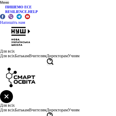
Меню
ПИШЕМО ЕСЕ
RESILIENCE.HELP
Напишіть нам
Для всіх
Для всіх
Батькам
Вчителям
Директорам
Учням
Для всіх
Для всіх
Батькам
Вчителям
Директорам
Учням