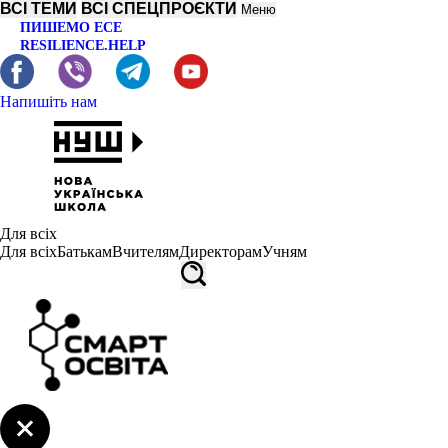
ВСІ ТЕМИ
ВСІ СПЕЦПРОЄКТИ
Меню
ПИШЕМО ЕСЕ
RESILIENCE.HELP
Напишіть нам
Для всіх
Для всіх
Батькам
Вчителям
Директорам
Учням