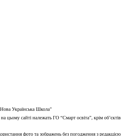
 "Нова Українська Школа"
 на цьому сайті належать ГО “Смарт освіта”, крім об’єктів
користання фото та зображень без погодження з редакцією