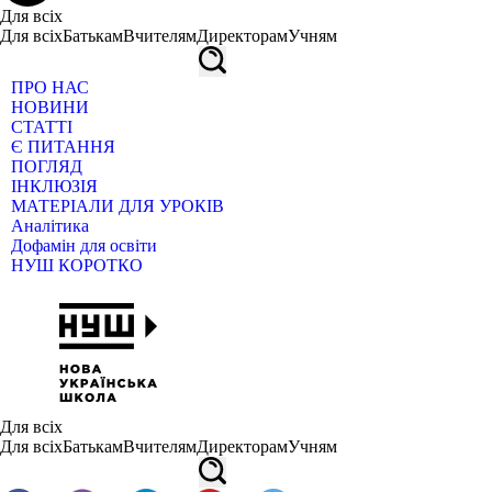
Для всіх
Для всіх
Батькам
Вчителям
Директорам
Учням
ПРО НАС
НОВИНИ
СТАТТІ
Є ПИТАННЯ
ПОГЛЯД
ІНКЛЮЗІЯ
МАТЕРІАЛИ ДЛЯ УРОКІВ
Аналітика
Дофамін для освіти
НУШ КОРОТКО
Для всіх
Для всіх
Батькам
Вчителям
Директорам
Учням