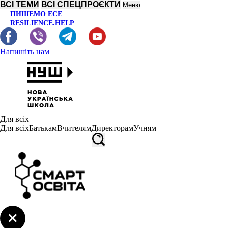
ВСІ ТЕМИ
ВСІ СПЕЦПРОЄКТИ
Меню
ПИШЕМО ЕСЕ
RESILIENCE.HELP
Напишіть нам
Для всіх
Для всіх
Батькам
Вчителям
Директорам
Учням