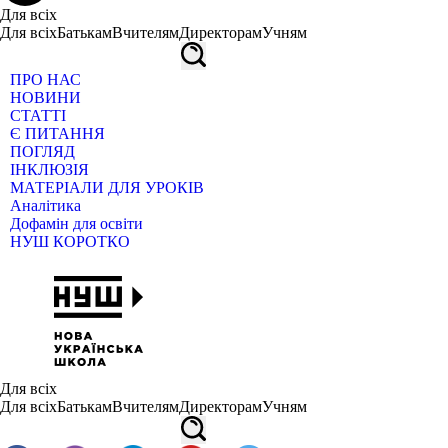
Для всіх
Для всіх
Батькам
Вчителям
Директорам
Учням
ПРО НАС
НОВИНИ
СТАТТІ
Є ПИТАННЯ
ПОГЛЯД
ІНКЛЮЗІЯ
МАТЕРІАЛИ ДЛЯ УРОКІВ
Аналітика
Дофамін для освіти
НУШ КОРОТКО
Для всіх
Для всіх
Батькам
Вчителям
Директорам
Учням