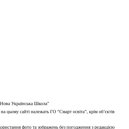
 "Нова Українська Школа"
 на цьому сайті належать ГО “Смарт освіта”, крім об’єктів
користання фото та зображень без погодження з редакцією