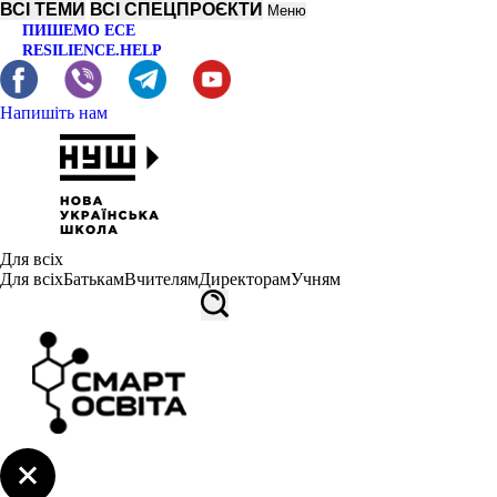
ВСІ ТЕМИ
ВСІ СПЕЦПРОЄКТИ
Меню
ПИШЕМО ЕСЕ
RESILIENCE.HELP
Напишіть нам
Для всіх
Для всіх
Батькам
Вчителям
Директорам
Учням