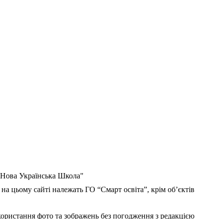
 "Нова Українська Школа"
 на цьому сайті належать ГО “Смарт освіта”, крім об’єктів
користання фото та зображень без погодження з редакцією