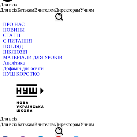
Для всіх
Для всіх
Батькам
Вчителям
Директорам
Учням
ПРО НАС
НОВИНИ
СТАТТІ
Є ПИТАННЯ
ПОГЛЯД
ІНКЛЮЗІЯ
МАТЕРІАЛИ ДЛЯ УРОКІВ
Аналітика
Дофамін для освіти
НУШ КОРОТКО
Для всіх
Для всіх
Батькам
Вчителям
Директорам
Учням