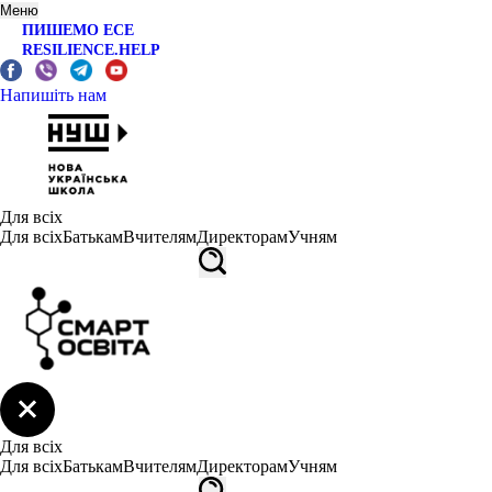
Меню
ПИШЕМО ЕСЕ
RESILIENCE.HELP
Напишіть нам
Для всіх
Для всіх
Батькам
Вчителям
Директорам
Учням
Для всіх
Для всіх
Батькам
Вчителям
Директорам
Учням