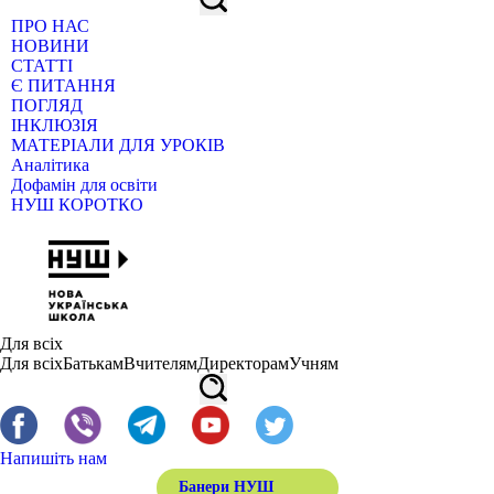
ПРО НАС
НОВИНИ
СТАТТІ
Є ПИТАННЯ
ПОГЛЯД
ІНКЛЮЗІЯ
МАТЕРІАЛИ ДЛЯ УРОКІВ
Аналітика
Дофамін для освіти
НУШ КОРОТКО
Для всіх
Для всіх
Батькам
Вчителям
Директорам
Учням
Напишіть нам
Банери НУШ