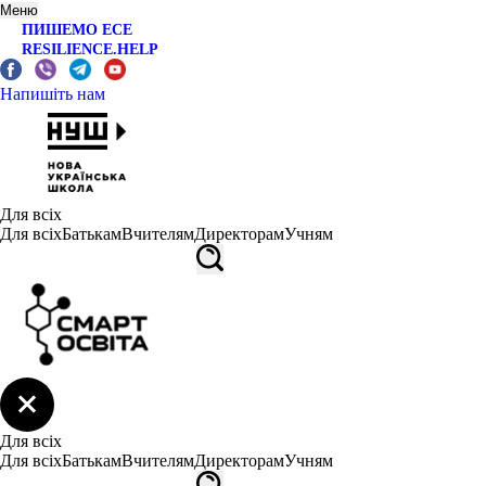
Меню
ПИШЕМО ЕСЕ
RESILIENCE.HELP
Напишіть нам
Для всіх
Для всіх
Батькам
Вчителям
Директорам
Учням
Для всіх
Для всіх
Батькам
Вчителям
Директорам
Учням