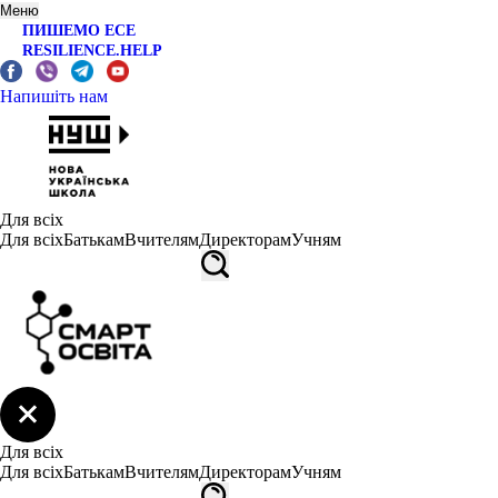
Меню
ПИШЕМО ЕСЕ
RESILIENCE.HELP
Напишіть нам
Для всіх
Для всіх
Батькам
Вчителям
Директорам
Учням
Для всіх
Для всіх
Батькам
Вчителям
Директорам
Учням