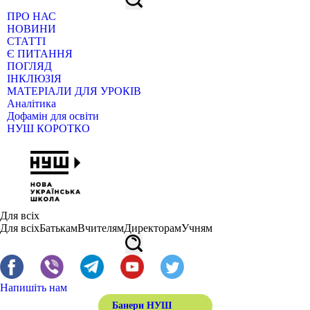
ПРО НАС
НОВИНИ
СТАТТІ
Є ПИТАННЯ
ПОГЛЯД
ІНКЛЮЗІЯ
МАТЕРІАЛИ ДЛЯ УРОКІВ
Аналітика
Дофамін для освіти
НУШ КОРОТКО
Для всіх
Для всіх
Батькам
Вчителям
Директорам
Учням
Напишіть нам
Банери НУШ