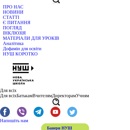
ПРО НАС
НОВИНИ
СТАТТІ
Є ПИТАННЯ
ПОГЛЯД
ІНКЛЮЗІЯ
МАТЕРІАЛИ ДЛЯ УРОКІВ
Аналітика
Дофамін для освіти
НУШ КОРОТКО
Для всіх
Для всіх
Батькам
Вчителям
Директорам
Учням
Напишіть нам
Банери НУШ