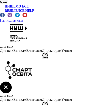
Меню
ПИШЕМО ЕСЕ
RESILIENCE.HELP
Напишіть нам
Для всіх
Для всіх
Батькам
Вчителям
Директорам
Учням
Для всіх
Для всіх
Батькам
Вчителям
Директорам
Учням