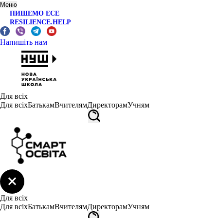
Меню
ПИШЕМО ЕСЕ
RESILIENCE.HELP
Напишіть нам
Для всіх
Для всіх
Батькам
Вчителям
Директорам
Учням
Для всіх
Для всіх
Батькам
Вчителям
Директорам
Учням