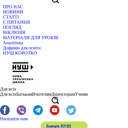
ПРО НАС
НОВИНИ
СТАТТІ
Є ПИТАННЯ
ПОГЛЯД
ІНКЛЮЗІЯ
МАТЕРІАЛИ ДЛЯ УРОКІВ
Аналітика
Дофамін для освіти
НУШ КОРОТКО
Для всіх
Для всіх
Батькам
Вчителям
Директорам
Учням
Напишіть нам
Банери НУШ