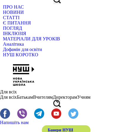
ПРО НАС
НОВИНИ
СТАТТІ
Є ПИТАННЯ
ПОГЛЯД
ІНКЛЮЗІЯ
МАТЕРІАЛИ ДЛЯ УРОКІВ
Аналітика
Дофамін для освіти
НУШ КОРОТКО
Для всіх
Для всіх
Батькам
Вчителям
Директорам
Учням
Напишіть нам
Банери НУШ