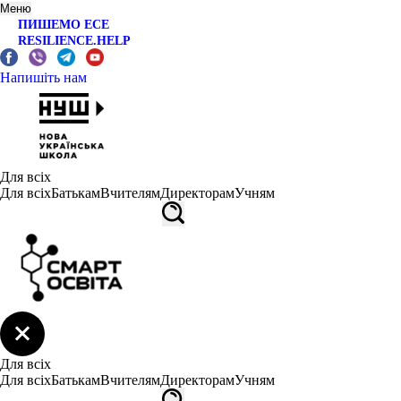
Меню
ПИШЕМО ЕСЕ
RESILIENCE.HELP
Напишіть нам
Для всіх
Для всіх
Батькам
Вчителям
Директорам
Учням
Для всіх
Для всіх
Батькам
Вчителям
Директорам
Учням