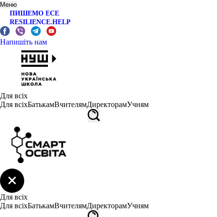
Меню
ПИШЕМО ЕСЕ
RESILIENCE.HELP
Напишіть нам
Для всіх
Для всіх
Батькам
Вчителям
Директорам
Учням
Для всіх
Для всіх
Батькам
Вчителям
Директорам
Учням