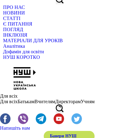
ПРО НАС
НОВИНИ
СТАТТІ
Є ПИТАННЯ
ПОГЛЯД
ІНКЛЮЗІЯ
МАТЕРІАЛИ ДЛЯ УРОКІВ
Аналітика
Дофамін для освіти
НУШ КОРОТКО
Для всіх
Для всіх
Батькам
Вчителям
Директорам
Учням
Напишіть нам
Банери НУШ