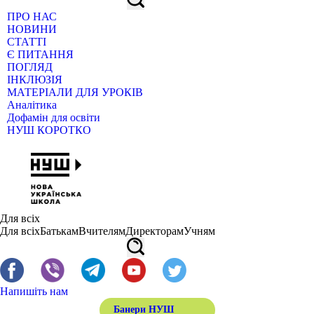
ПРО НАС
НОВИНИ
СТАТТІ
Є ПИТАННЯ
ПОГЛЯД
ІНКЛЮЗІЯ
МАТЕРІАЛИ ДЛЯ УРОКІВ
Аналітика
Дофамін для освіти
НУШ КОРОТКО
Для всіх
Для всіх
Батькам
Вчителям
Директорам
Учням
Напишіть нам
Банери НУШ