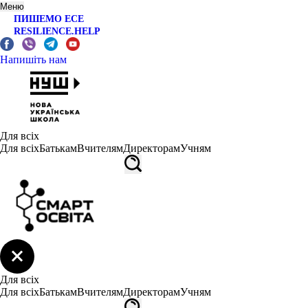
Меню
ПИШЕМО ЕСЕ
RESILIENCE.HELP
Напишіть нам
Для всіх
Для всіх
Батькам
Вчителям
Директорам
Учням
Для всіх
Для всіх
Батькам
Вчителям
Директорам
Учням