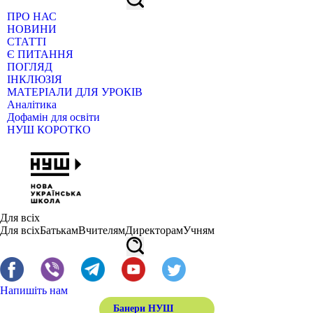
ПРО НАС
НОВИНИ
СТАТТІ
Є ПИТАННЯ
ПОГЛЯД
ІНКЛЮЗІЯ
МАТЕРІАЛИ ДЛЯ УРОКІВ
Аналітика
Дофамін для освіти
НУШ КОРОТКО
Для всіх
Для всіх
Батькам
Вчителям
Директорам
Учням
Напишіть нам
Банери НУШ