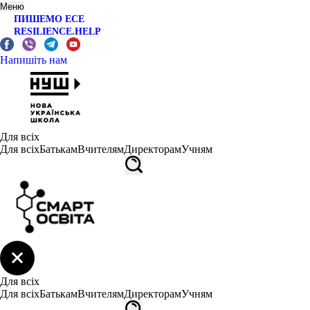
Меню
ПИШЕМО ЕСЕ
RESILIENCE.HELP
Напишіть нам
Для всіх
Для всіх
Батькам
Вчителям
Директорам
Учням
Для всіх
Для всіх
Батькам
Вчителям
Директорам
Учням