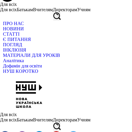
Для всіх
Для всіх
Батькам
Вчителям
Директорам
Учням
ПРО НАС
НОВИНИ
СТАТТІ
Є ПИТАННЯ
ПОГЛЯД
ІНКЛЮЗІЯ
МАТЕРІАЛИ ДЛЯ УРОКІВ
Аналітика
Дофамін для освіти
НУШ КОРОТКО
Для всіх
Для всіх
Батькам
Вчителям
Директорам
Учням