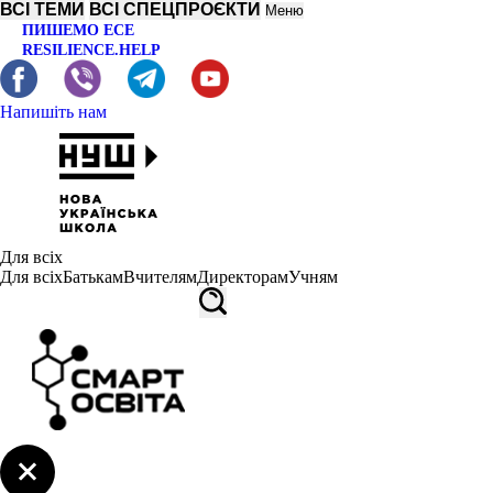
ВСІ ТЕМИ
ВСІ СПЕЦПРОЄКТИ
Меню
ПИШЕМО ЕСЕ
RESILIENCE.HELP
Напишіть нам
Для всіх
Для всіх
Батькам
Вчителям
Директорам
Учням