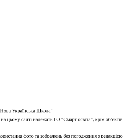
 "Нова Українська Школа"
 на цьому сайті належать ГО “Смарт освіта”, крім об’єктів
користання фото та зображень без погодження з редакцією