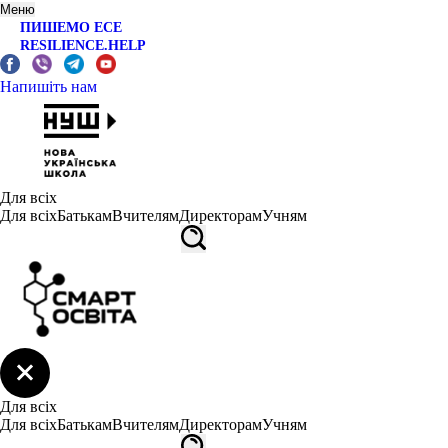
Меню
ПИШЕМО ЕСЕ
RESILIENCE.HELP
Напишіть нам
Для всіх
Для всіх
Батькам
Вчителям
Директорам
Учням
Для всіх
Для всіх
Батькам
Вчителям
Директорам
Учням