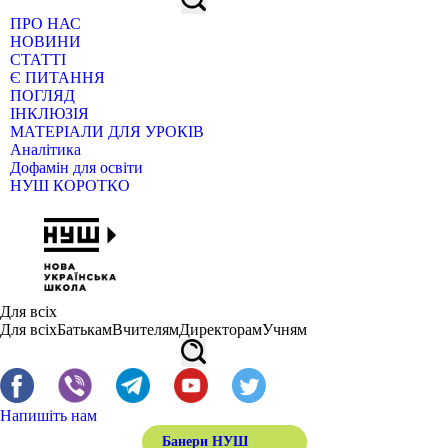
ПРО НАС
НОВИНИ
СТАТТІ
Є ПИТАННЯ
ПОГЛЯД
ІНКЛЮЗІЯ
МАТЕРІАЛИ ДЛЯ УРОКІВ
Аналітика
Дофамін для освіти
НУШ КОРОТКО
Для всіх
Для всіх
Батькам
Вчителям
Директорам
Учням
Напишіть нам
Банери НУШ