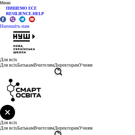
Меню
ПИШЕМО ЕСЕ
RESILIENCE.HELP
Напишіть нам
Для всіх
Для всіх
Батькам
Вчителям
Директорам
Учням
Для всіх
Для всіх
Батькам
Вчителям
Директорам
Учням