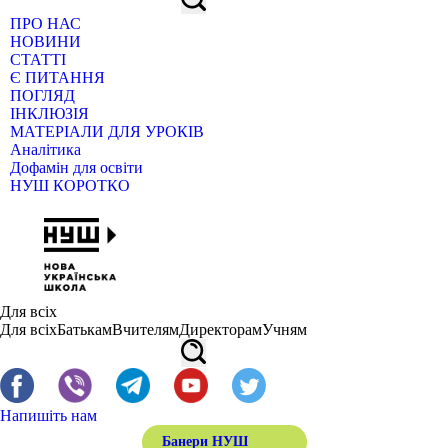
ПРО НАС
НОВИНИ
СТАТТІ
Є ПИТАННЯ
ПОГЛЯД
ІНКЛЮЗІЯ
МАТЕРІАЛИ ДЛЯ УРОКІВ
Аналітика
Дофамін для освіти
НУШ КОРОТКО
Для всіх
Для всіх
Батькам
Вчителям
Директорам
Учням
Напишіть нам
Банери НУШ