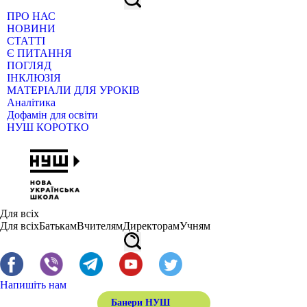
ПРО НАС
НОВИНИ
СТАТТІ
Є ПИТАННЯ
ПОГЛЯД
ІНКЛЮЗІЯ
МАТЕРІАЛИ ДЛЯ УРОКІВ
Аналітика
Дофамін для освіти
НУШ КОРОТКО
Для всіх
Для всіх
Батькам
Вчителям
Директорам
Учням
Напишіть нам
Банери НУШ