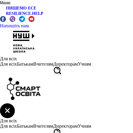
Меню
ПИШЕМО ЕСЕ
RESILIENCE.HELP
Напишіть нам
Для всіх
Для всіх
Батькам
Вчителям
Директорам
Учням
Для всіх
Для всіх
Батькам
Вчителям
Директорам
Учням