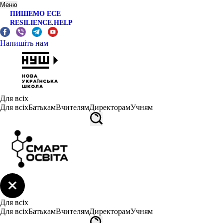
Меню
ПИШЕМО ЕСЕ
RESILIENCE.HELP
Напишіть нам
Для всіх
Для всіх
Батькам
Вчителям
Директорам
Учням
Для всіх
Для всіх
Батькам
Вчителям
Директорам
Учням