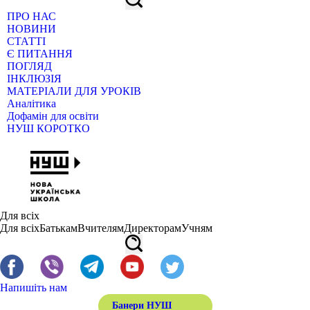
ПРО НАС
НОВИНИ
СТАТТІ
Є ПИТАННЯ
ПОГЛЯД
ІНКЛЮЗІЯ
МАТЕРІАЛИ ДЛЯ УРОКІВ
Аналітика
Дофамін для освіти
НУШ КОРОТКО
Для всіх
Для всіх
Батькам
Вчителям
Директорам
Учням
Напишіть нам
Банери НУШ