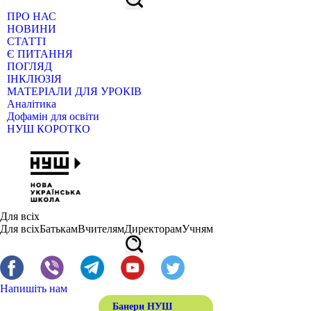
ПРО НАС
НОВИНИ
СТАТТІ
Є ПИТАННЯ
ПОГЛЯД
ІНКЛЮЗІЯ
МАТЕРІАЛИ ДЛЯ УРОКІВ
Аналітика
Дофамін для освіти
НУШ КОРОТКО
Для всіх
Для всіх
Батькам
Вчителям
Директорам
Учням
Напишіть нам
Банери НУШ