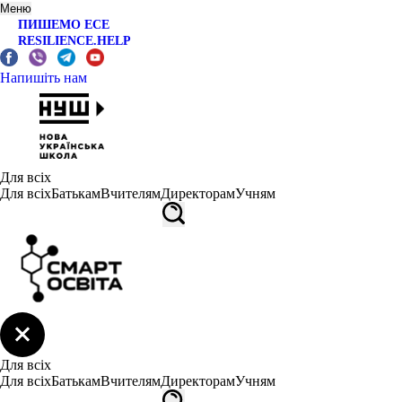
Меню
ПИШЕМО ЕСЕ
RESILIENCE.HELP
Напишіть нам
Для всіх
Для всіх
Батькам
Вчителям
Директорам
Учням
Для всіх
Для всіх
Батькам
Вчителям
Директорам
Учням