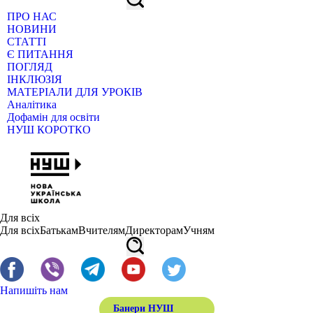
ПРО НАС
НОВИНИ
СТАТТІ
Є ПИТАННЯ
ПОГЛЯД
ІНКЛЮЗІЯ
МАТЕРІАЛИ ДЛЯ УРОКІВ
Аналітика
Дофамін для освіти
НУШ КОРОТКО
Для всіх
Для всіх
Батькам
Вчителям
Директорам
Учням
Напишіть нам
Банери НУШ