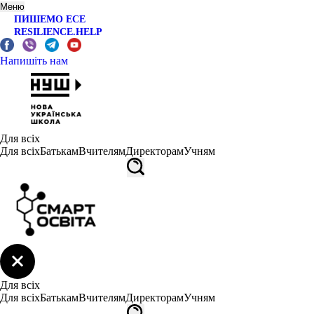
Меню
ПИШЕМО ЕСЕ
RESILIENCE.HELP
Напишіть нам
Для всіх
Для всіх
Батькам
Вчителям
Директорам
Учням
Для всіх
Для всіх
Батькам
Вчителям
Директорам
Учням