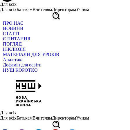
Для всіх
Для всіх
Батькам
Вчителям
Директорам
Учням
ПРО НАС
НОВИНИ
СТАТТІ
Є ПИТАННЯ
ПОГЛЯД
ІНКЛЮЗІЯ
МАТЕРІАЛИ ДЛЯ УРОКІВ
Аналітика
Дофамін для освіти
НУШ КОРОТКО
Для всіх
Для всіх
Батькам
Вчителям
Директорам
Учням