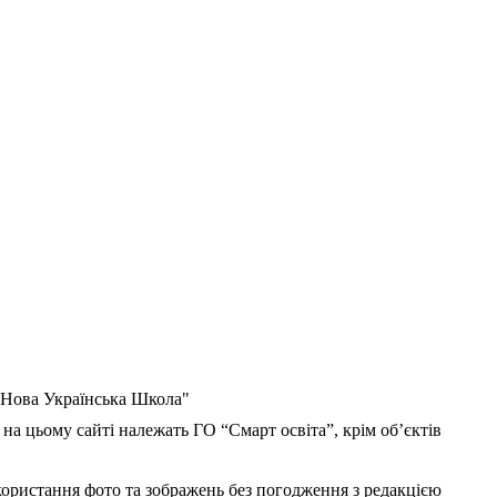
 "Нова Українська Школа"
 на цьому сайті належать ГО “Смарт освіта”, крім об’єктів
користання фото та зображень без погодження з редакцією