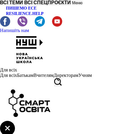
ВСІ ТЕМИ
ВСІ СПЕЦПРОЄКТИ
Меню
ПИШЕМО ЕСЕ
RESILIENCE.HELP
Напишіть нам
Для всіх
Для всіх
Батькам
Вчителям
Директорам
Учням