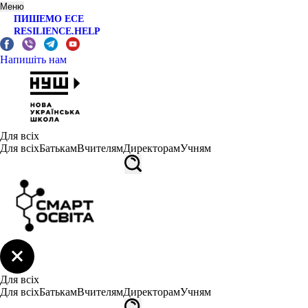
Меню
ПИШЕМО ЕСЕ
RESILIENCE.HELP
Напишіть нам
Для всіх
Для всіх
Батькам
Вчителям
Директорам
Учням
Для всіх
Для всіх
Батькам
Вчителям
Директорам
Учням