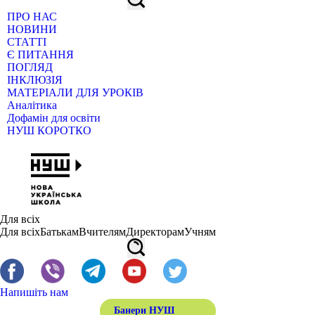
ПРО НАС
НОВИНИ
СТАТТІ
Є ПИТАННЯ
ПОГЛЯД
ІНКЛЮЗІЯ
МАТЕРІАЛИ ДЛЯ УРОКІВ
Аналітика
Дофамін для освіти
НУШ КОРОТКО
Для всіх
Для всіх
Батькам
Вчителям
Директорам
Учням
Напишіть нам
Банери НУШ