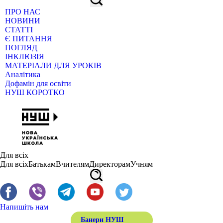
ПРО НАС
НОВИНИ
СТАТТІ
Є ПИТАННЯ
ПОГЛЯД
ІНКЛЮЗІЯ
МАТЕРІАЛИ ДЛЯ УРОКІВ
Аналітика
Дофамін для освіти
НУШ КОРОТКО
Для всіх
Для всіх
Батькам
Вчителям
Директорам
Учням
Напишіть нам
Банери НУШ