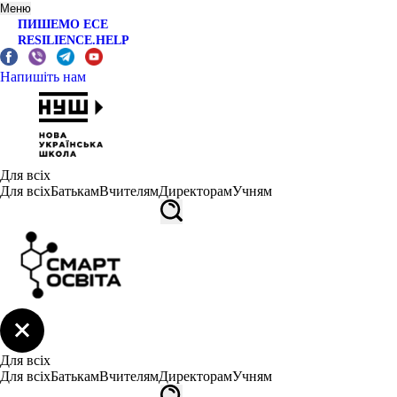
Меню
ПИШЕМО ЕСЕ
RESILIENCE.HELP
Напишіть нам
Для всіх
Для всіх
Батькам
Вчителям
Директорам
Учням
Для всіх
Для всіх
Батькам
Вчителям
Директорам
Учням