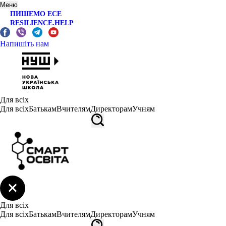
Меню
ПИШЕМО ЕСЕ
RESILIENCE.HELP
Напишіть нам
Для всіх
Для всіх
Батькам
Вчителям
Директорам
Учням
Для всіх
Для всіх
Батькам
Вчителям
Директорам
Учням