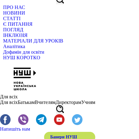
ПРО НАС
НОВИНИ
СТАТТІ
Є ПИТАННЯ
ПОГЛЯД
ІНКЛЮЗІЯ
МАТЕРІАЛИ ДЛЯ УРОКІВ
Аналітика
Дофамін для освіти
НУШ КОРОТКО
Для всіх
Для всіх
Батькам
Вчителям
Директорам
Учням
Напишіть нам
Банери НУШ