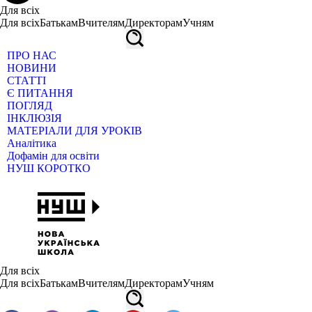
Для всіх
Для всіх
Батькам
Вчителям
Директорам
Учням
ПРО НАС
НОВИНИ
СТАТТІ
Є ПИТАННЯ
ПОГЛЯД
ІНКЛЮЗІЯ
МАТЕРІАЛИ ДЛЯ УРОКІВ
Аналітика
Дофамін для освіти
НУШ КОРОТКО
Для всіх
Для всіх
Батькам
Вчителям
Директорам
Учням