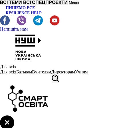
ВСІ ТЕМИ
ВСІ СПЕЦПРОЄКТИ
Меню
ПИШЕМО ЕСЕ
RESILIENCE.HELP
Напишіть нам
Для всіх
Для всіх
Батькам
Вчителям
Директорам
Учням