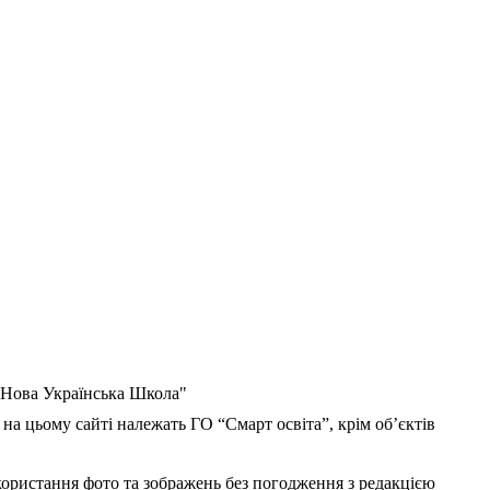
 "Нова Українська Школа"
 на цьому сайті належать ГО “Смарт освіта”, крім об’єктів
користання фото та зображень без погодження з редакцією