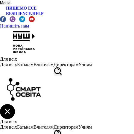
Меню
ПИШЕМО ЕСЕ
RESILIENCE.HELP
Напишіть нам
Для всіх
Для всіх
Батькам
Вчителям
Директорам
Учням
Для всіх
Для всіх
Батькам
Вчителям
Директорам
Учням