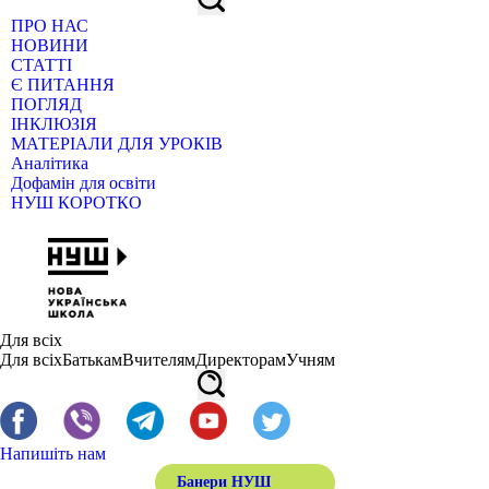
ПРО НАС
НОВИНИ
СТАТТІ
Є ПИТАННЯ
ПОГЛЯД
ІНКЛЮЗІЯ
МАТЕРІАЛИ ДЛЯ УРОКІВ
Аналітика
Дофамін для освіти
НУШ КОРОТКО
Для всіх
Для всіх
Батькам
Вчителям
Директорам
Учням
Напишіть нам
Банери НУШ