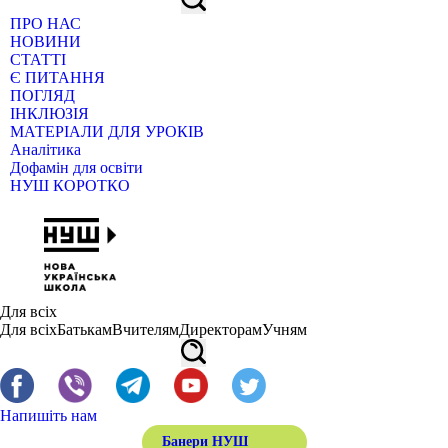
ПРО НАС
НОВИНИ
СТАТТІ
Є ПИТАННЯ
ПОГЛЯД
ІНКЛЮЗІЯ
МАТЕРІАЛИ ДЛЯ УРОКІВ
Аналітика
Дофамін для освіти
НУШ КОРОТКО
Для всіх
Для всіх
Батькам
Вчителям
Директорам
Учням
Напишіть нам
Банери НУШ