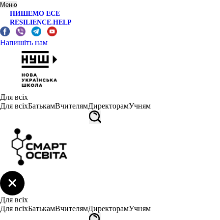
Меню
ПИШЕМО ЕСЕ
RESILIENCE.HELP
Напишіть нам
Для всіх
Для всіх
Батькам
Вчителям
Директорам
Учням
Для всіх
Для всіх
Батькам
Вчителям
Директорам
Учням