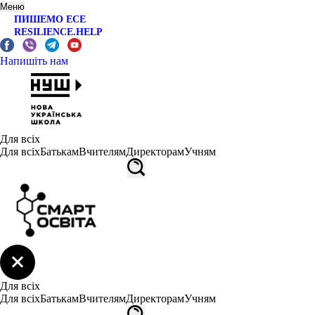
Меню
ПИШЕМО ЕСЕ
RESILIENCE.HELP
Напишіть нам
Для всіх
Для всіх
Батькам
Вчителям
Директорам
Учням
Для всіх
Для всіх
Батькам
Вчителям
Директорам
Учням