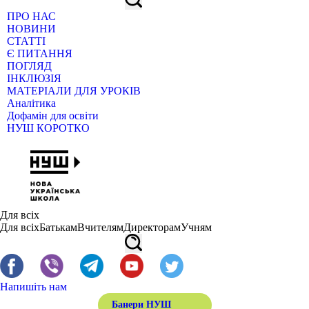
ПРО НАС
НОВИНИ
СТАТТІ
Є ПИТАННЯ
ПОГЛЯД
ІНКЛЮЗІЯ
МАТЕРІАЛИ ДЛЯ УРОКІВ
Аналітика
Дофамін для освіти
НУШ КОРОТКО
Для всіх
Для всіх
Батькам
Вчителям
Директорам
Учням
Напишіть нам
Банери НУШ