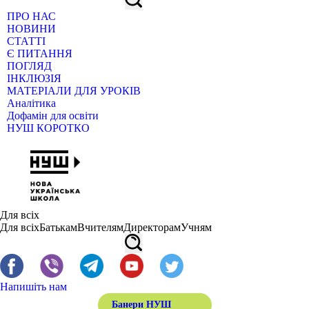
ПРО НАС
НОВИНИ
СТАТТІ
Є ПИТАННЯ
ПОГЛЯД
ІНКЛЮЗІЯ
МАТЕРІАЛИ ДЛЯ УРОКІВ
Аналітика
Дофамін для освіти
НУШ КОРОТКО
Для всіх
Для всіх
Батькам
Вчителям
Директорам
Учням
Напишіть нам
Банери НУШ