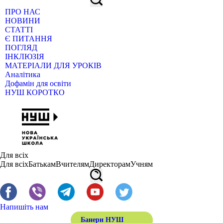
ПРО НАС
НОВИНИ
СТАТТІ
Є ПИТАННЯ
ПОГЛЯД
ІНКЛЮЗІЯ
МАТЕРІАЛИ ДЛЯ УРОКІВ
Аналітика
Дофамін для освіти
НУШ КОРОТКО
Для всіх
Для всіх
Батькам
Вчителям
Директорам
Учням
Напишіть нам
Банери НУШ