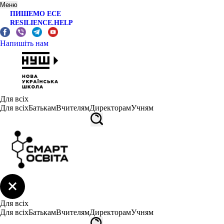
Меню
ПИШЕМО ЕСЕ
RESILIENCE.HELP
Напишіть нам
Для всіх
Для всіх
Батькам
Вчителям
Директорам
Учням
Для всіх
Для всіх
Батькам
Вчителям
Директорам
Учням