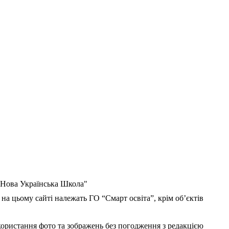
 "Нова Українська Школа"
 на цьому сайті належать ГО “Смарт освіта”, крім об’єктів
користання фото та зображень без погодження з редакцією