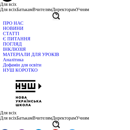
Для всіх
Для всіх
Батькам
Вчителям
Директорам
Учням
ПРО НАС
НОВИНИ
СТАТТІ
Є ПИТАННЯ
ПОГЛЯД
ІНКЛЮЗІЯ
МАТЕРІАЛИ ДЛЯ УРОКІВ
Аналітика
Дофамін для освіти
НУШ КОРОТКО
Для всіх
Для всіх
Батькам
Вчителям
Директорам
Учням