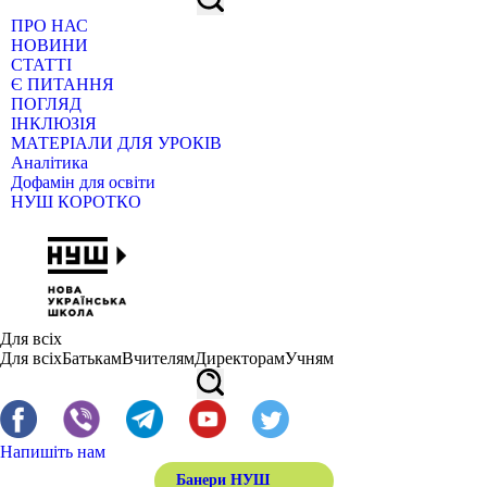
ПРО НАС
НОВИНИ
СТАТТІ
Є ПИТАННЯ
ПОГЛЯД
ІНКЛЮЗІЯ
МАТЕРІАЛИ ДЛЯ УРОКІВ
Аналітика
Дофамін для освіти
НУШ КОРОТКО
Для всіх
Для всіх
Батькам
Вчителям
Директорам
Учням
Напишіть нам
Банери НУШ