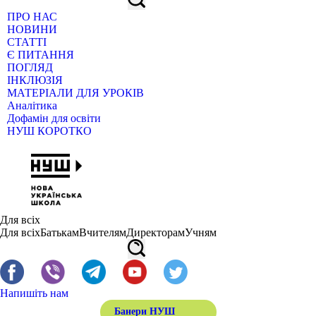
ПРО НАС
НОВИНИ
СТАТТІ
Є ПИТАННЯ
ПОГЛЯД
ІНКЛЮЗІЯ
МАТЕРІАЛИ ДЛЯ УРОКІВ
Аналітика
Дофамін для освіти
НУШ КОРОТКО
Для всіх
Для всіх
Батькам
Вчителям
Директорам
Учням
Напишіть нам
Банери НУШ