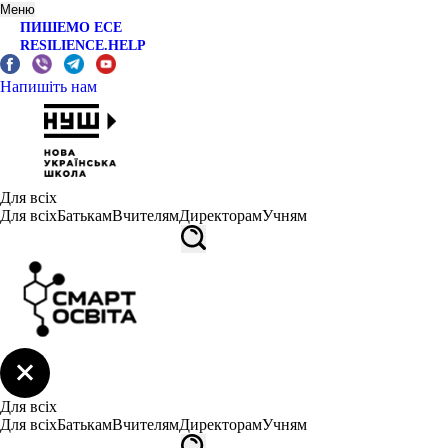
Меню
ПИШЕМО ЕСЕ
RESILIENCE.HELP
Напишіть нам
Для всіх
Для всіх
Батькам
Вчителям
Директорам
Учням
Для всіх
Для всіх
Батькам
Вчителям
Директорам
Учням