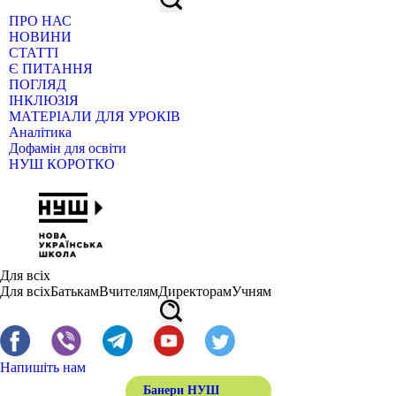
ПРО НАС
НОВИНИ
СТАТТІ
Є ПИТАННЯ
ПОГЛЯД
ІНКЛЮЗІЯ
МАТЕРІАЛИ ДЛЯ УРОКІВ
Аналітика
Дофамін для освіти
НУШ КОРОТКО
Для всіх
Для всіх
Батькам
Вчителям
Директорам
Учням
Напишіть нам
Банери НУШ