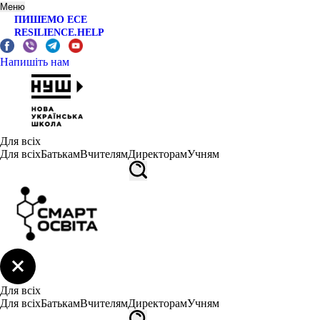
Меню
ПИШЕМО ЕСЕ
RESILIENCE.HELP
Напишіть нам
Для всіх
Для всіх
Батькам
Вчителям
Директорам
Учням
Для всіх
Для всіх
Батькам
Вчителям
Директорам
Учням