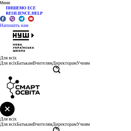
Меню
ПИШЕМО ЕСЕ
RESILIENCE.HELP
Напишіть нам
Для всіх
Для всіх
Батькам
Вчителям
Директорам
Учням
Для всіх
Для всіх
Батькам
Вчителям
Директорам
Учням