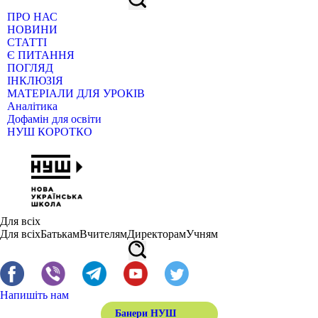
ПРО НАС
НОВИНИ
СТАТТІ
Є ПИТАННЯ
ПОГЛЯД
ІНКЛЮЗІЯ
МАТЕРІАЛИ ДЛЯ УРОКІВ
Аналітика
Дофамін для освіти
НУШ КОРОТКО
Для всіх
Для всіх
Батькам
Вчителям
Директорам
Учням
Напишіть нам
Банери НУШ