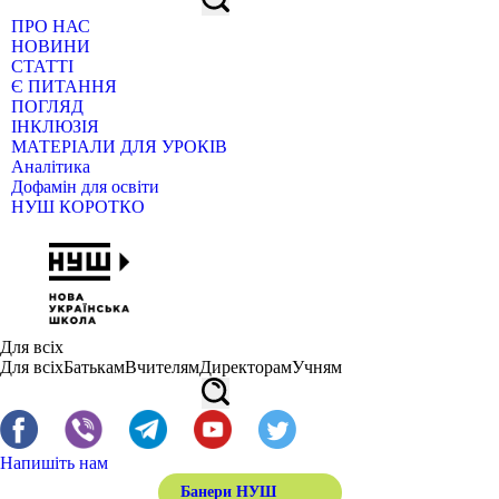
ПРО НАС
НОВИНИ
СТАТТІ
Є ПИТАННЯ
ПОГЛЯД
ІНКЛЮЗІЯ
МАТЕРІАЛИ ДЛЯ УРОКІВ
Аналітика
Дофамін для освіти
НУШ КОРОТКО
Для всіх
Для всіх
Батькам
Вчителям
Директорам
Учням
Напишіть нам
Банери НУШ