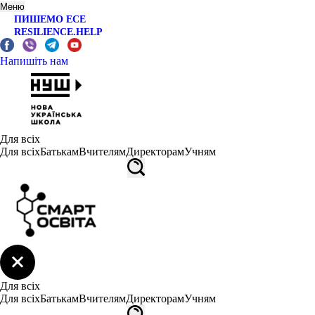
Меню
ПИШЕМО ЕСЕ
RESILIENCE.HELP
Напишіть нам
Для всіх
Для всіх
Батькам
Вчителям
Директорам
Учням
Для всіх
Для всіх
Батькам
Вчителям
Директорам
Учням