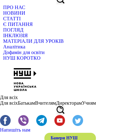
ПРО НАС
НОВИНИ
СТАТТІ
Є ПИТАННЯ
ПОГЛЯД
ІНКЛЮЗІЯ
МАТЕРІАЛИ ДЛЯ УРОКІВ
Аналітика
Дофамін для освіти
НУШ КОРОТКО
Для всіх
Для всіх
Батькам
Вчителям
Директорам
Учням
Напишіть нам
Банери НУШ