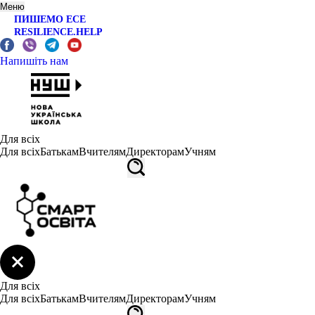
Меню
ПИШЕМО ЕСЕ
RESILIENCE.HELP
Напишіть нам
Для всіх
Для всіх
Батькам
Вчителям
Директорам
Учням
Для всіх
Для всіх
Батькам
Вчителям
Директорам
Учням