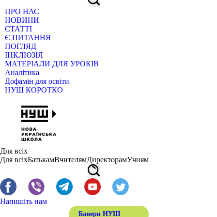
ПРО НАС
НОВИНИ
СТАТТІ
Є ПИТАННЯ
ПОГЛЯД
ІНКЛЮЗІЯ
МАТЕРІАЛИ ДЛЯ УРОКІВ
Аналітика
Дофамін для освіти
НУШ КОРОТКО
Для всіх
Для всіх
Батькам
Вчителям
Директорам
Учням
Напишіть нам
Банери НУШ