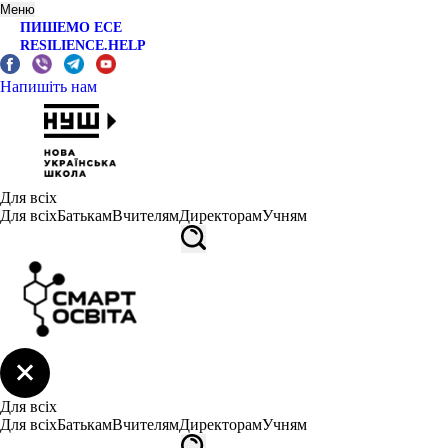
Меню
ПИШЕМО ЕСЕ
RESILIENCE.HELP
Напишіть нам
Для всіх
Для всіх
Батькам
Вчителям
Директорам
Учням
Для всіх
Для всіх
Батькам
Вчителям
Директорам
Учням