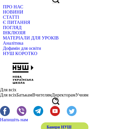
ПРО НАС
НОВИНИ
СТАТТІ
Є ПИТАННЯ
ПОГЛЯД
ІНКЛЮЗІЯ
МАТЕРІАЛИ ДЛЯ УРОКІВ
Аналітика
Дофамін для освіти
НУШ КОРОТКО
Для всіх
Для всіх
Батькам
Вчителям
Директорам
Учням
Напишіть нам
Банери НУШ