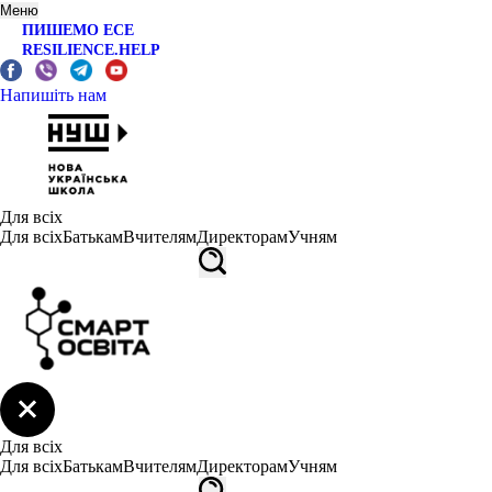
Меню
ПИШЕМО ЕСЕ
RESILIENCE.HELP
Напишіть нам
Для всіх
Для всіх
Батькам
Вчителям
Директорам
Учням
Для всіх
Для всіх
Батькам
Вчителям
Директорам
Учням