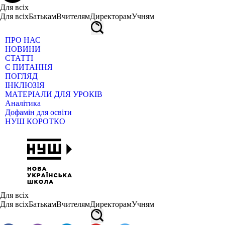
Для всіх
Для всіх
Батькам
Вчителям
Директорам
Учням
ПРО НАС
НОВИНИ
СТАТТІ
Є ПИТАННЯ
ПОГЛЯД
ІНКЛЮЗІЯ
МАТЕРІАЛИ ДЛЯ УРОКІВ
Аналітика
Дофамін для освіти
НУШ КОРОТКО
Для всіх
Для всіх
Батькам
Вчителям
Директорам
Учням