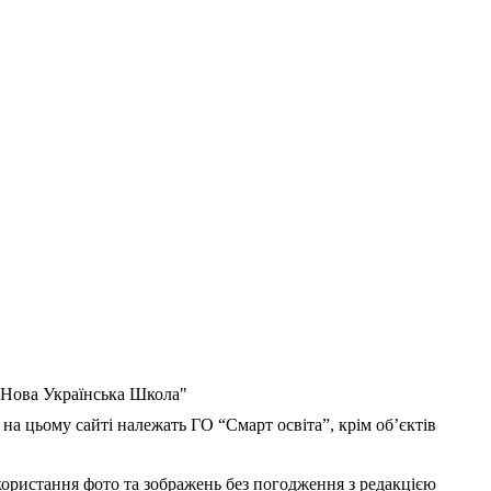
 "Нова Українська Школа"
 на цьому сайті належать ГО “Смарт освіта”, крім об’єктів
користання фото та зображень без погодження з редакцією