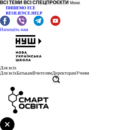
ВСІ ТЕМИ
ВСІ СПЕЦПРОЄКТИ
Меню
ПИШЕМО ЕСЕ
RESILIENCE.HELP
Напишіть нам
Для всіх
Для всіх
Батькам
Вчителям
Директорам
Учням