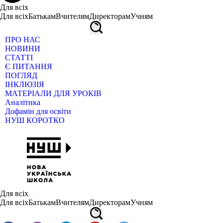
Для всіх
Для всіх
Батькам
Вчителям
Директорам
Учням
ПРО НАС
НОВИНИ
СТАТТІ
Є ПИТАННЯ
ПОГЛЯД
ІНКЛЮЗІЯ
МАТЕРІАЛИ ДЛЯ УРОКІВ
Аналітика
Дофамін для освіти
НУШ КОРОТКО
Для всіх
Для всіх
Батькам
Вчителям
Директорам
Учням