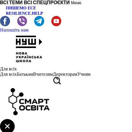
ВСІ ТЕМИ
ВСІ СПЕЦПРОЄКТИ
Меню
ПИШЕМО ЕСЕ
RESILIENCE.HELP
Напишіть нам
Для всіх
Для всіх
Батькам
Вчителям
Директорам
Учням