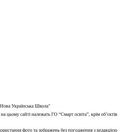
 "Нова Українська Школа"
 на цьому сайті належать ГО “Смарт освіта”, крім об’єктів
користання фото та зображень без погодження з редакцією