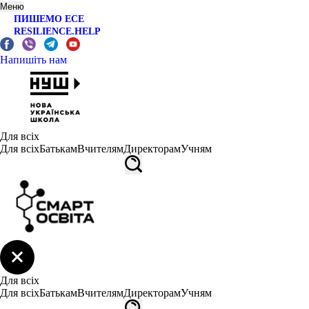
Меню
ПИШЕМО ЕСЕ
RESILIENCE.HELP
Напишіть нам
Для всіх
Для всіх
Батькам
Вчителям
Директорам
Учням
Для всіх
Для всіх
Батькам
Вчителям
Директорам
Учням