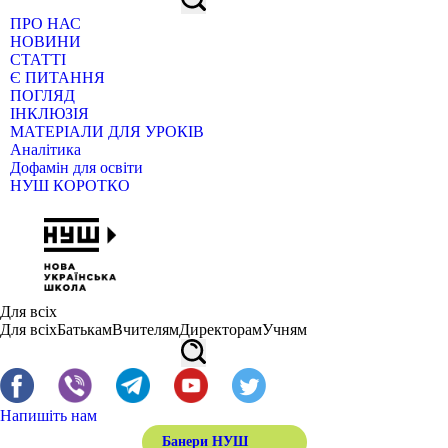
ПРО НАС
НОВИНИ
СТАТТІ
Є ПИТАННЯ
ПОГЛЯД
ІНКЛЮЗІЯ
МАТЕРІАЛИ ДЛЯ УРОКІВ
Аналітика
Дофамін для освіти
НУШ КОРОТКО
Для всіх
Для всіх
Батькам
Вчителям
Директорам
Учням
Напишіть нам
Банери НУШ