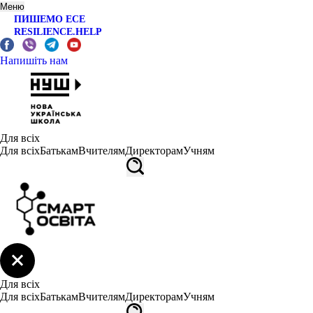
Меню
ПИШЕМО ЕСЕ
RESILIENCE.HELP
Напишіть нам
Для всіх
Для всіх
Батькам
Вчителям
Директорам
Учням
Для всіх
Для всіх
Батькам
Вчителям
Директорам
Учням