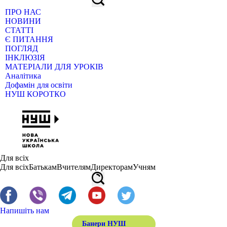
ПРО НАС
НОВИНИ
СТАТТІ
Є ПИТАННЯ
ПОГЛЯД
ІНКЛЮЗІЯ
МАТЕРІАЛИ ДЛЯ УРОКІВ
Аналітика
Дофамін для освіти
НУШ КОРОТКО
Для всіх
Для всіх
Батькам
Вчителям
Директорам
Учням
Напишіть нам
Банери НУШ