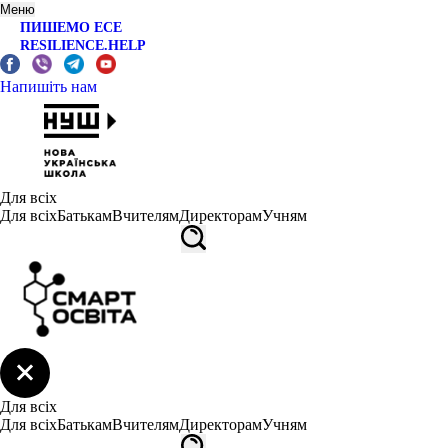
Меню
ПИШЕМО ЕСЕ
RESILIENCE.HELP
Напишіть нам
Для всіх
Для всіх
Батькам
Вчителям
Директорам
Учням
Для всіх
Для всіх
Батькам
Вчителям
Директорам
Учням