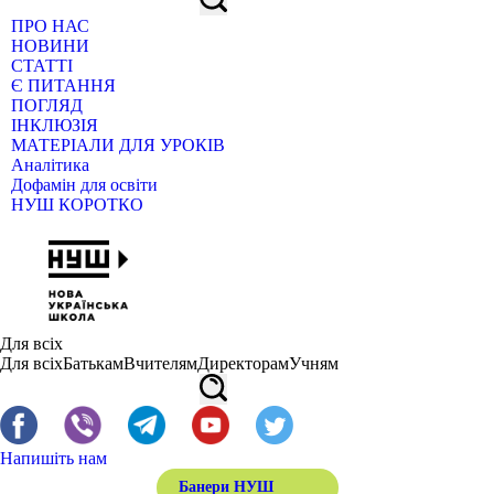
ПРО НАС
НОВИНИ
СТАТТІ
Є ПИТАННЯ
ПОГЛЯД
ІНКЛЮЗІЯ
МАТЕРІАЛИ ДЛЯ УРОКІВ
Аналітика
Дофамін для освіти
НУШ КОРОТКО
Для всіх
Для всіх
Батькам
Вчителям
Директорам
Учням
Напишіть нам
Банери НУШ