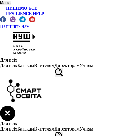
Меню
ПИШЕМО ЕСЕ
RESILIENCE.HELP
Напишіть нам
Для всіх
Для всіх
Батькам
Вчителям
Директорам
Учням
Для всіх
Для всіх
Батькам
Вчителям
Директорам
Учням